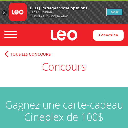
LEO | Partagez votre opinion!
Voir
Léger Opinion
Gratuit - sur Google Play
Toggle navigation
Connexion
TOUS LES CONCOURS
Concours
Gagnez une carte-cadeau
Cineplex de 100$