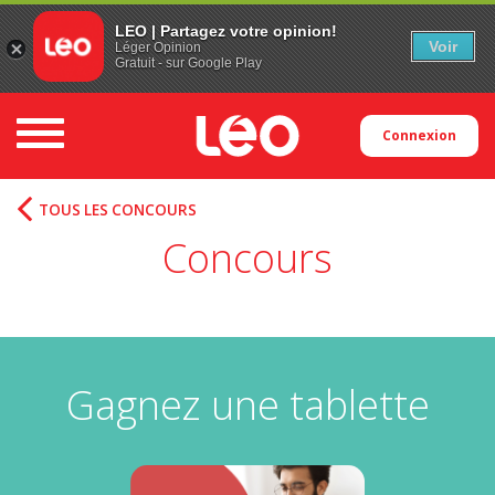
LEO | Partagez votre opinion!
Voir
Léger Opinion
Gratuit - sur Google Play
Toggle navigation
Connexion
TOUS LES CONCOURS
Concours
Gagnez une tablette