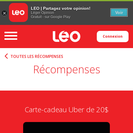
LEO | Partagez votre opinion!
Voir
Léger Opinion
Gratuit - sur Google Play
Toggle navigation
Connexion
TOUTES LES RÉCOMPENSES
Récompenses
Carte-cadeau Uber de 20$