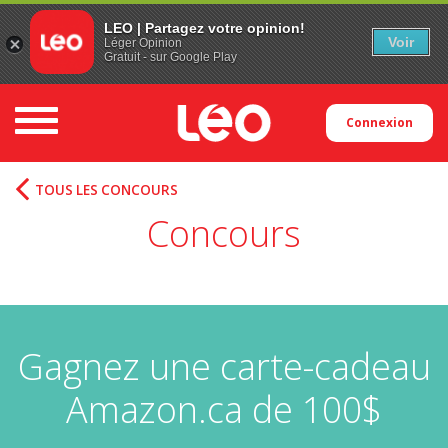
LEO | Partagez votre opinion!
Voir
Léger Opinion
Gratuit - sur Google Play
Toggle navigation
Connexion
TOUS LES CONCOURS
Concours
Gagnez une carte-cadeau
Amazon.ca de 100$